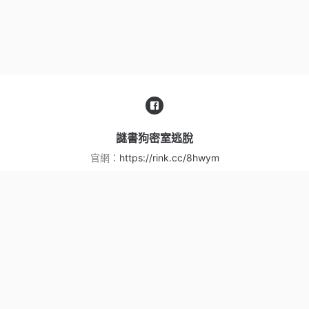
謎書狗密室逃脫
官網：
https://rink.cc/8hwym
服務信箱：
msgo0501@gmail.com
聯絡電話：
+886937157631
手機號碼：
+886937157621
地址：
台北市松山區長安東路二段215號5樓之8
服務條款
|
隱私權政策
Copyright ©
謎書狗密室逃脫